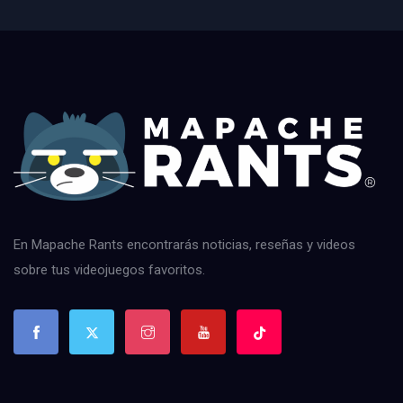
En Mapache Rants encontrarás noticias, reseñas y videos
sobre tus videojuegos favoritos.