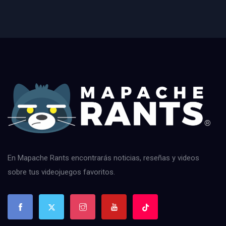
En Mapache Rants encontrarás noticias, reseñas y videos
sobre tus videojuegos favoritos.