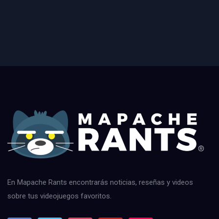
En Mapache Rants encontrarás noticias, reseñas y videos
sobre tus videojuegos favoritos.