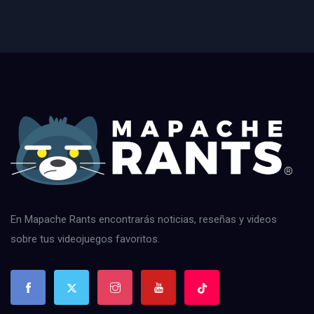
En Mapache Rants encontrarás noticias, reseñas y videos
sobre tus videojuegos favoritos.