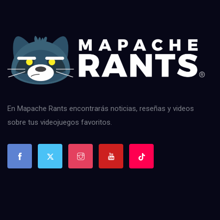
En Mapache Rants encontrarás noticias, reseñas y videos
sobre tus videojuegos favoritos.