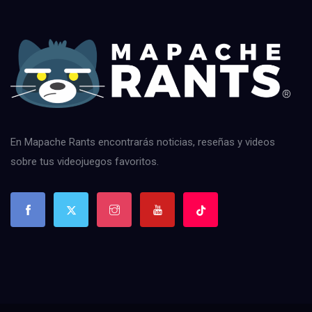
En Mapache Rants encontrarás noticias, reseñas y videos
sobre tus videojuegos favoritos.