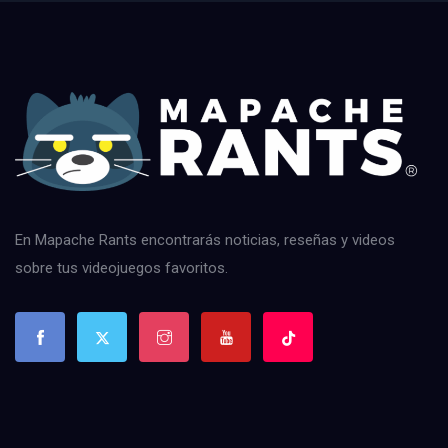
En Mapache Rants encontrarás noticias, reseñas y videos
sobre tus videojuegos favoritos.