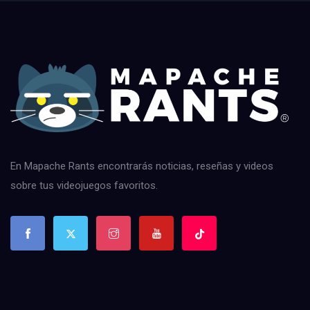
En Mapache Rants encontrarás noticias, reseñas y videos
sobre tus videojuegos favoritos.