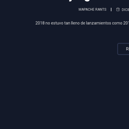
MAPACHE RANTS
DICI
2018 no estuvo tan lleno de lanzamientos como 201
R