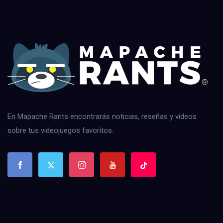
En Mapache Rants encontrarás noticias, reseñas y videos
sobre tus videojuegos favoritos.