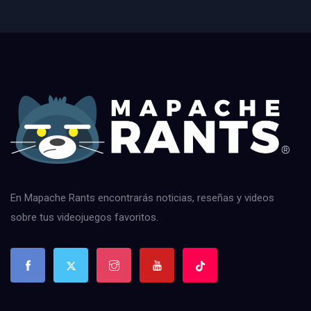
En Mapache Rants encontrarás noticias, reseñas y videos
sobre tus videojuegos favoritos.