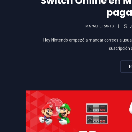
Switch Online en M
paga
MAPACHE RANTS
J
Hoy Nintendo empezó a mandar correos a usuar
suscripción
R