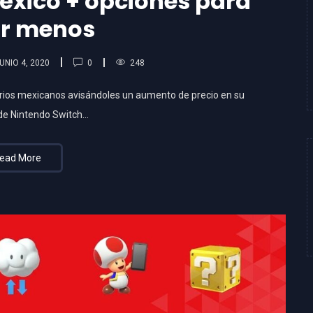
éxico + opciones para
r menos
0
UNIO 4, 2020
248
ios mexicanos avisándoles un aumento de precio en su
 de Nintendo Switch…
ead More