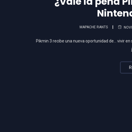
¿Vale la pena P
Ninten
MAPACHE RANTS
NOVI
Pikmin 3 recibe una nueva oportunidad de… vivir en 
R