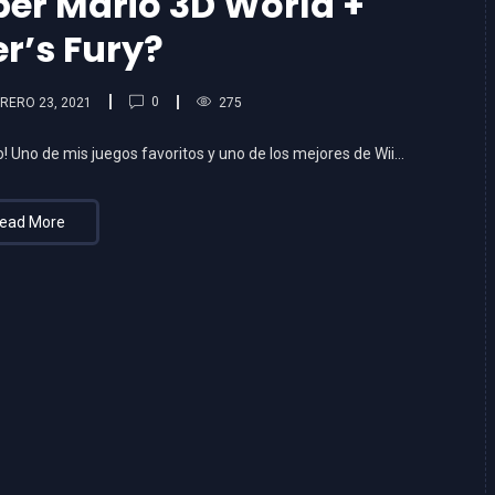
per Mario 3D World +
r’s Fury?
0
RERO 23, 2021
275
eo! Uno de mis juegos favoritos y uno de los mejores de Wii…
ead More