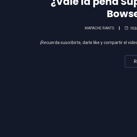
¿Vale la pena Su
Bowse
MAPACHE RANTS
FEB
¡Recuerda suscribirte, darle like y compartir el vid
R