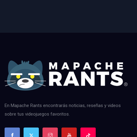
En Mapache Rants encontrarás noticias, reseñas y videos
sobre tus videojuegos favoritos.