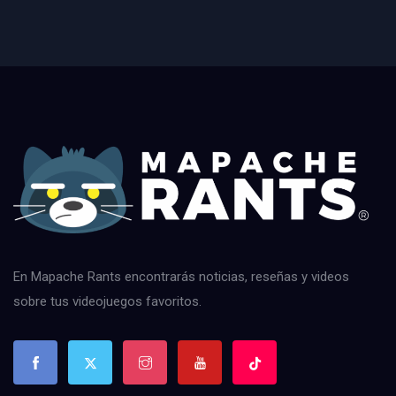
En Mapache Rants encontrarás noticias, reseñas y videos
sobre tus videojuegos favoritos.