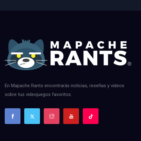
En Mapache Rants encontrarás noticias, reseñas y videos
sobre tus videojuegos favoritos.