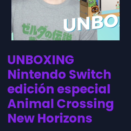
UNBOXING
Nintendo Switch
edición especial
Animal Crossing
New Horizons