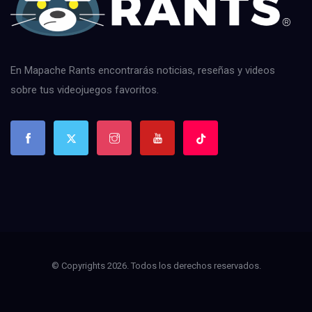
En Mapache Rants encontrarás noticias, reseñas y videos
sobre tus videojuegos favoritos.
© Copyrights 2026. Todos los derechos reservados.