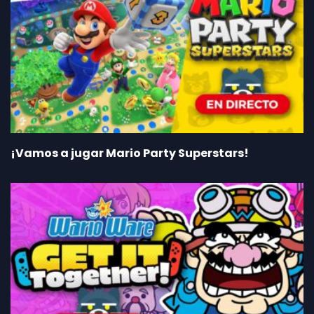
¡Vamos a jugar Mario Party Superstars!