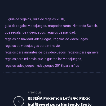
guía de regalos
,
Guía de regalos 2018
,
guia de regalos videojuegos
,
mapache rants
,
Nintendo Switch
,
que regalar de videojuegos
,
regalos de navidad
,
regalos de navidad videojuegos
,
regalos de videojuegos
,
regalos de videojuegos para mi novio
,
regalos para amantes de los videojuegos
,
regalos para gamers
,
regalos para mi novio que le gustan los videojuegos
,
regalos videojuegos
,
videojuegos 2018 para niños
Previous
RESEÑA Pokémon Let's Go Pikac
hu!/Eevee! para Nintendo Switc