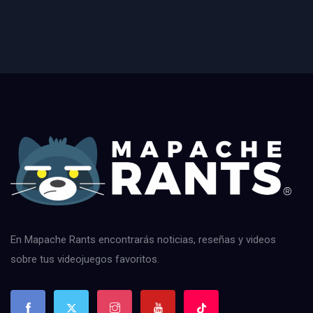
En Mapache Rants encontrarás noticias, reseñas y videos
sobre tus videojuegos favoritos.