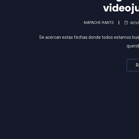
videoj
MAPACHE RANTS
NOVI
Se acercan estas fechas donde todos estamos busc
querid
R