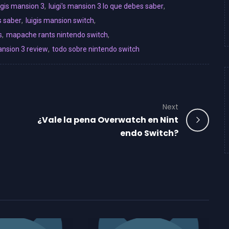
igis mansion 3
,
luigi's mansion 3 lo que debes saber
,
s saber
,
luigis mansion switch
,
s
,
mapache rants nintendo switch
,
ansion 3 review
,
todo sobre nintendo switch
Next
¿Vale la pena Overwatch en Nint
endo Switch?