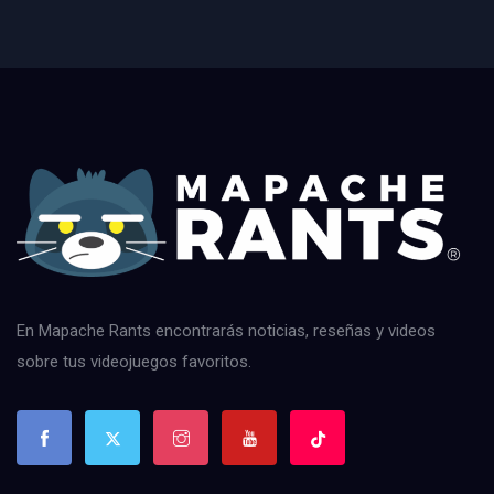
En Mapache Rants encontrarás noticias, reseñas y videos
sobre tus videojuegos favoritos.