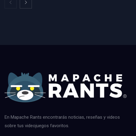
En Mapache Rants encontrarás noticias, reseñas y videos
sobre tus videojuegos favoritos.