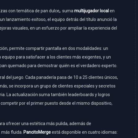
zas con temática de pan dulce
,
suma
multijugador local
en
n lanzamiento exitoso, el equipo detrás del título anunció la
joras visuales, en un esfuerzo por ampliar la experiencia del
zación, permite compartir pantalla en dos modalidades: un
 equipo para satisfacer a los clientes más exigentes, y un
e pan quemado para demostrar quién es el verdadero experto.
al del juego. Cada panadería pasa de 10 a 25 clientes únicos,
ás, se incorpora un grupo de clientes especiales y secretos
ria. La actualización suma también leaderboards y logros
competir por el primer puesto desde el mismo dispositivo,
ara ofrecer una estética más pulida, además de
 más fluida.
PancitoMerge
está disponible en cuatro idiomas: