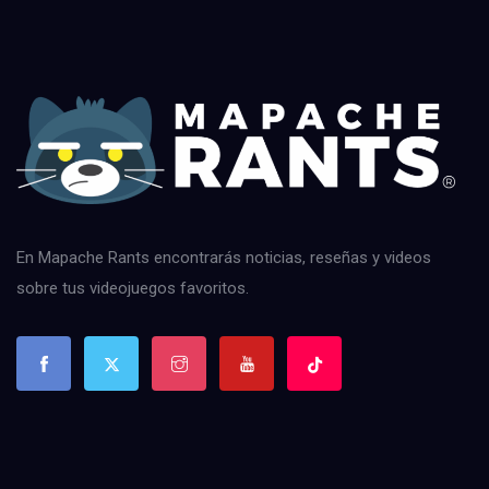
En Mapache Rants encontrarás noticias, reseñas y videos
sobre tus videojuegos favoritos.