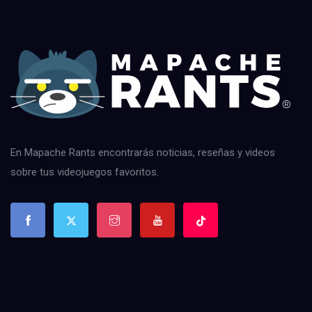
En Mapache Rants encontrarás noticias, reseñas y videos
sobre tus videojuegos favoritos.