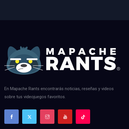
En Mapache Rants encontrarás noticias, reseñas y videos
sobre tus videojuegos favoritos.