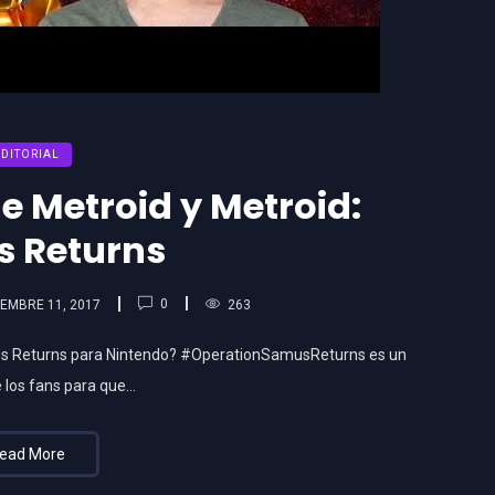
EDITORIAL
e Metroid y Metroid:
 Returns
0
EMBRE 11, 2017
263
mus Returns para Nintendo? #OperationSamusReturns es un
 los fans para que…
ead More