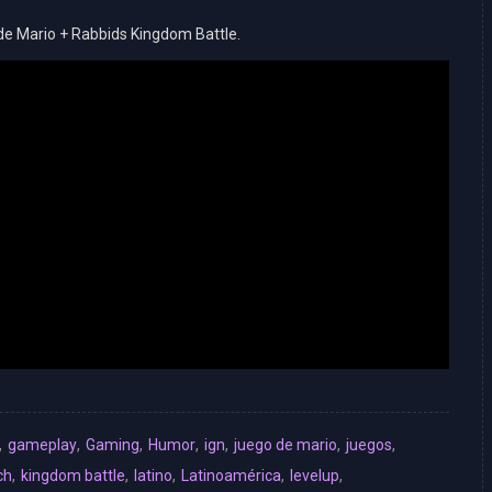
de Mario + Rabbids Kingdom Battle.
,
gameplay
,
Gaming
,
Humor
,
ign
,
juego de mario
,
juegos
,
ch
,
kingdom battle
,
latino
,
Latinoamérica
,
levelup
,