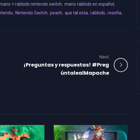
mario + rabbids nintendo switch
,
mario rabbids en español
,
ntendo
,
Nintendo Switch
,
peach
,
que tal esta
,
rabbids
,
reseña
,
Next
¡Preguntas y respuestas! #Preg
úntalealMapache