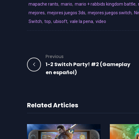
mapache rants
,
mario
,
mario + rabbids kingdom battle
,
mejores
,
mejores juegos 3ds
,
mejores juegos switch
,
Ni
Switch
,
top
,
ubisoft
,
vale la pena
,
video
Previous
1-2 Switch Party! #2 (Gameplay
en español)
Related Articles