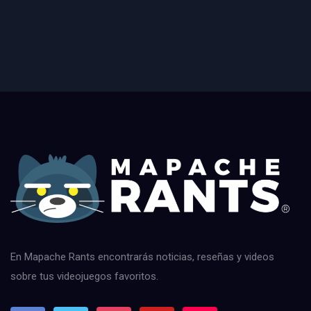
En Mapache Rants encontrarás noticias, reseñas y videos
sobre tus videojuegos favoritos.