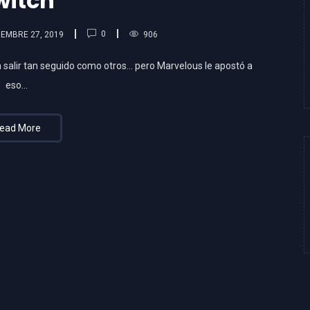
witch
0
IEMBRE 27, 2019
906
 salir tan seguido como otros… pero Marvelous le apostó a
eso…
ead More