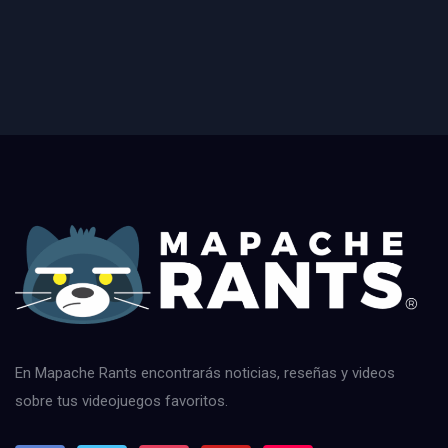
En Mapache Rants encontrarás noticias, reseñas y videos
sobre tus videojuegos favoritos.