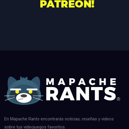
En Mapache Rants encontrarás noticias, reseñas y videos
sobre tus videojuegos favoritos.