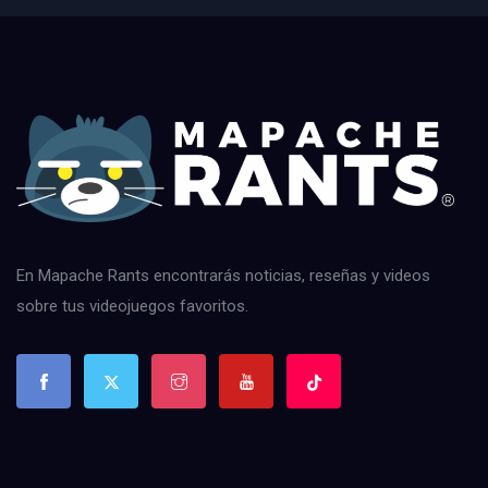
En Mapache Rants encontrarás noticias, reseñas y videos
sobre tus videojuegos favoritos.