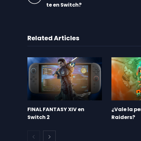
te en Switch?
Related Articles
FINAL FANTASY XIV en
¿Vale la p
Switch 2
Raiders?