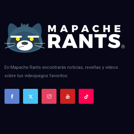
En Mapache Rants encontrarás noticias, reseñas y videos
sobre tus videojuegos favoritos.