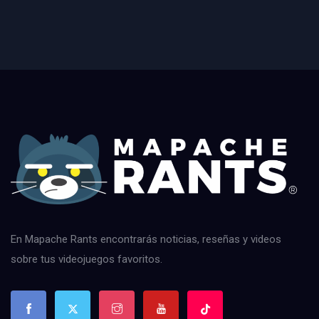
En Mapache Rants encontrarás noticias, reseñas y videos
sobre tus videojuegos favoritos.